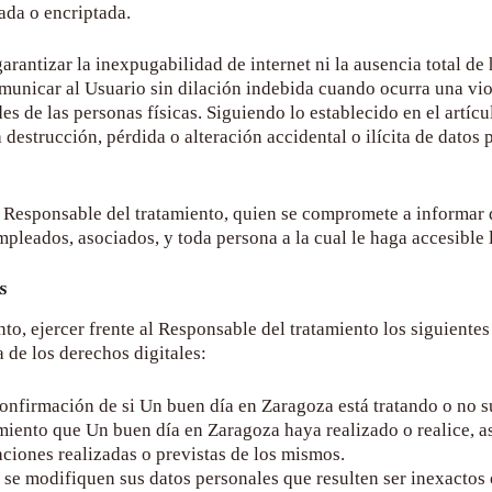
rada o encriptada.
rantizar la inexpugabilidad de internet ni la ausencia total d
unicar al Usuario sin dilación indebida cuando ocurra una viol
es de las personas físicas. Siguiendo lo establecido en el artíc
destrucción, pérdida o alteración accidental o ilícita de datos 
 Responsable del tratamiento, quien se compromete a informar d
pleados, asociados, y toda persona a la cual le haga accesible 
s
nto, ejercer frente al Responsable del tratamiento los siguien
 de los derechos digitales:
confirmación de si
Un buen día en Zaragoza
está tratando o no s
amiento que
Un buen día en Zaragoza
haya realizado o realice, a
aciones realizadas o previstas de los mismos.
se modifiquen sus datos personales que resulten ser inexactos o