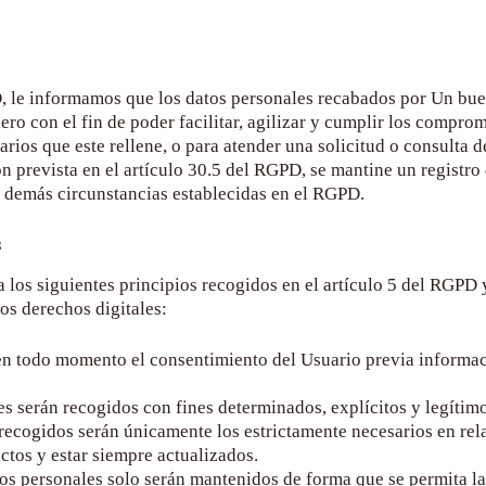
 le informamos que los datos personales recabados por
Un bue
ro con el fin de poder facilitar, agilizar y cumplir los compro
arios que este rellene, o para atender una solicitud o consulta
revista en el artículo 30.5 del RGPD, se mantine un registro d
as demás circunstancias establecidas en el RGPD.
s
 los siguientes principios recogidos en el artículo 5 del RGPD y
os derechos digitales:
rá en todo momento el consentimiento del Usuario previa informa
les serán recogidos con fines determinados, explícitos y legítim
recogidos serán únicamente los estrictamente necesarios en rela
ctos y estar siempre actualizados.
tos personales solo serán mantenidos de forma que se permita la