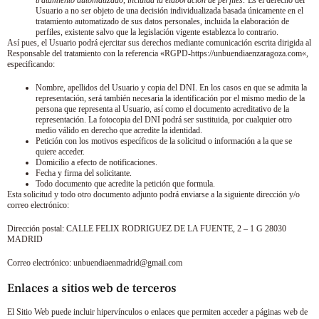
tratamiento automatizado, incluida la elaboración de perfiles:
Es el derecho del
Usuario a no ser objeto de una decisión individualizada basada únicamente en el
tratamiento automatizado de sus datos personales, incluida la elaboración de
perfiles, existente salvo que la legislación vigente establezca lo contrario.
Así pues, el Usuario podrá ejercitar sus derechos mediante comunicación escrita dirigida al
Responsable del tratamiento con la referencia «RGPD-
https://unbuendiaenzaragoza.com
«,
especificando:
Nombre, apellidos del Usuario y copia del DNI. En los casos en que se admita la
representación, será también necesaria la identificación por el mismo medio de la
persona que representa al Usuario, así como el documento acreditativo de la
representación. La fotocopia del DNI podrá ser sustituida, por cualquier otro
medio válido en derecho que acredite la identidad.
Petición con los motivos específicos de la solicitud o información a la que se
quiere acceder.
Domicilio a efecto de notificaciones.
Fecha y firma del solicitante.
Todo documento que acredite la petición que formula.
Esta solicitud y todo otro documento adjunto podrá enviarse a la siguiente dirección y/o
correo electrónico:
Dirección postal:
CALLE FELIX RODRIGUEZ DE LA FUENTE, 2 – 1 G 28030
MADRID
Correo electrónico:
unbuendiaenmadrid@gmail.com
Enlaces a sitios web de terceros
El Sitio Web puede incluir hipervínculos o enlaces que permiten acceder a páginas web de