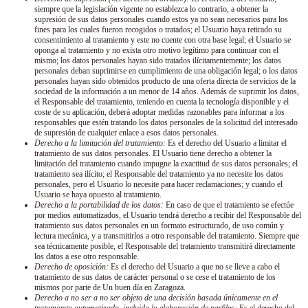
siempre que la legislación vigente no establezca lo contrario, a obtener la
supresión de sus datos personales cuando estos ya no sean necesarios para los
fines para los cuales fueron recogidos o tratados; el Usuario haya retirado su
consentimiento al tratamiento y este no cuente con otra base legal; el Usuario se
oponga al tratamiento y no exista otro motivo legítimo para continuar con el
mismo; los datos personales hayan sido tratados ilícitamentemente; los datos
personales deban suprimirse en cumplimiento de una obligación legal; o los datos
personales hayan sido obtenidos producto de una oferta directa de servicios de la
sociedad de la información a un menor de 14 años. Además de suprimir los datos,
el Responsable del tratamiento, teniendo en cuenta la tecnología disponible y el
coste de su aplicación, deberá adoptar medidas razonables para informar a los
responsables que estén tratando los datos personales de la solicitud del interesado
de supresión de cualquier enlace a esos datos personales.
Derecho a la limitación del tratamiento:
Es el derecho del Usuario a limitar el
tratamiento de sus datos personales. El Usuario tiene derecho a obtener la
limitación del tratamiento cuando impugne la exactitud de sus datos personales; el
tratamiento sea ilícito; el Responsable del tratamiento ya no necesite los datos
personales, pero el Usuario lo necesite para hacer reclamaciones; y cuando el
Usuario se haya opuesto al tratamiento.
Derecho a la portabilidad de los datos:
En caso de que el tratamiento se efectúe
por medios automatizados, el Usuario tendrá derecho a recibir del Responsable del
tratamiento sus datos personales en un formato estructurado, de uso común y
lectura mecánica, y a transmitirlos a otro responsable del tratamiento. Siempre que
sea técnicamente posible, el Responsable del tratamiento transmitirá directamente
los datos a ese otro responsable.
Derecho de oposición:
Es el derecho del Usuario a que no se lleve a cabo el
tratamiento de sus datos de carácter personal o se cese el tratamiento de los
mismos por parte de
Un buen día en Zaragoza
.
Derecho a no ser a no ser objeto de una decisión basada únicamente en el