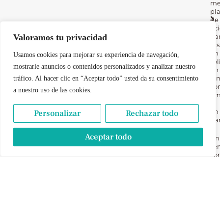
me
pl
de
oc
Valoramos tu privacidad
pa
dis
en
Usamos cookies para mejorar su experiencia de navegación,
sol
mostrarle anuncios o contenidos personalizados y analizar nuestro
en
fam
tráfico. Al hacer clic en “Aceptar todo” usted da su consentimiento
co
a nuestro uso de las cookies.
am
y
en
Personalizar
Rechazar todo
par
Aceptar todo
Un
ser
co
en
pr
pe
pa
to
nu
lec