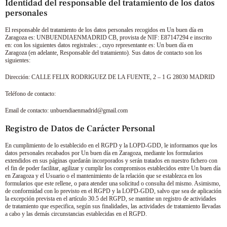
Identidad del responsable del tratamiento de los datos
personales
El responsable del tratamiento de los datos personales recogidos en
Un buen día en
Zaragoza
es:
UNBUENDIAENMADRID CB
, provista de NIF:
E87147294
e inscrito
en: con los siguientes datos registrales: , cuyo representante es:
Un buen día en
Zaragoza
(en adelante, Responsable del tratamiento). Sus datos de contacto son los
siguientes:
Dirección:
CALLE FELIX RODRIGUEZ DE LA FUENTE, 2 – 1 G 28030 MADRID
Teléfono de contacto:
Email de contacto:
unbuendiaenmadrid@gmail.com
Registro de Datos de Carácter Personal
En cumplimiento de lo establecido en el RGPD y la LOPD-GDD, le informamos que los
datos personales recabados por
Un buen día en Zaragoza
, mediante los formularios
extendidos en sus páginas quedarán incorporados y serán tratados en nuestro fichero con
el fin de poder facilitar, agilizar y cumplir los compromisos establecidos entre
Un buen día
en Zaragoza
y el Usuario o el mantenimiento de la relación que se establezca en los
formularios que este rellene, o para atender una solicitud o consulta del mismo. Asimismo,
de conformidad con lo previsto en el RGPD y la LOPD-GDD, salvo que sea de aplicación
la excepción prevista en el artículo 30.5 del RGPD, se mantine un registro de actividades
de tratamiento que especifica, según sus finalidades, las actividades de tratamiento llevadas
a cabo y las demás circunstancias establecidas en el RGPD.