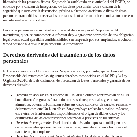
libertades de las personas físicas. Siguiendo lo establecido en el artículo 4 del RGPD, se
entiende por violación de la seguridad de los datos personales toda violación de la
seguridad que ocasione la destrucción, pérdida o alteración accidental o ilícita de datos
personales transmitidos, conservados o tratados de otra forma, o la comunicación o acceso
no autorizados a dichos datos.
Los datos personales serán tratados como confidenciales por el Responsable del
tratamiento, quien se compromete a informar de y a garantizar por medio de una obligación
legal o contractual que dicha confidencialidad sea respetada por sus empleados, asociados,
y toda persona a la cual le haga accesible la información.
Derechos derivados del tratamiento de los datos
personales
El Usuario tiene sobre
Un buen día en Zaragoza
y podrá, por tanto, ejercer frente al
Responsable del tratamiento los siguientes derechos reconocidos en el RGPD y la Ley
Orgánica 3/2018, de 5 de diciembre, de Protección de Datos Personales y garantía de los
derechos digitales:
Derecho de acceso:
Es el derecho del Usuario a obtener confirmación de si
Un
buen día en Zaragoza
está tratando o no sus datos personales y, en caso
afirmativo, obtener información sobre sus datos concretos de carácter personal y
del tratamiento que
Un buen día en Zaragoza
haya realizado o realice, así como,
entre otra, de la información disponible sobre el origen de dichos datos y los
destinatarios de las comunicaciones realizadas o previstas de los mismos.
Derecho de rectificación:
Es el derecho del Usuario a que se modifiquen sus
datos personales que resulten ser inexactos o, teniendo en cuenta los fines del
tratamiento, incompletos.
Derecho de supresión («el derecho al olvido»):
Es el derecho del Usuario,