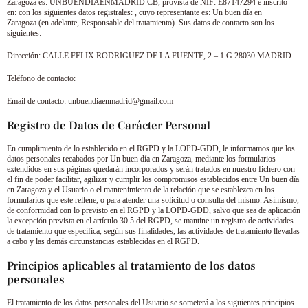
Zaragoza
es:
UNBUENDIAENMADRID CB
, provista de NIF:
E87147294
e inscrito
en: con los siguientes datos registrales: , cuyo representante es:
Un buen día en
Zaragoza
(en adelante, Responsable del tratamiento). Sus datos de contacto son los
siguientes:
Dirección:
CALLE FELIX RODRIGUEZ DE LA FUENTE, 2 – 1 G 28030 MADRID
Teléfono de contacto:
Email de contacto:
unbuendiaenmadrid@gmail.com
Registro de Datos de Carácter Personal
En cumplimiento de lo establecido en el RGPD y la LOPD-GDD, le informamos que los
datos personales recabados por
Un buen día en Zaragoza
, mediante los formularios
extendidos en sus páginas quedarán incorporados y serán tratados en nuestro fichero con
el fin de poder facilitar, agilizar y cumplir los compromisos establecidos entre
Un buen día
en Zaragoza
y el Usuario o el mantenimiento de la relación que se establezca en los
formularios que este rellene, o para atender una solicitud o consulta del mismo. Asimismo,
de conformidad con lo previsto en el RGPD y la LOPD-GDD, salvo que sea de aplicación
la excepción prevista en el artículo 30.5 del RGPD, se mantine un registro de actividades
de tratamiento que especifica, según sus finalidades, las actividades de tratamiento llevadas
a cabo y las demás circunstancias establecidas en el RGPD.
Principios aplicables al tratamiento de los datos
personales
El tratamiento de los datos personales del Usuario se someterá a los siguientes principios