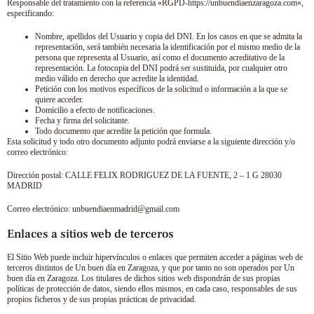
Responsable del tratamiento con la referencia «RGPD-
https://unbuendiaenzaragoza.com
«,
especificando:
Nombre, apellidos del Usuario y copia del DNI. En los casos en que se admita la
representación, será también necesaria la identificación por el mismo medio de la
persona que representa al Usuario, así como el documento acreditativo de la
representación. La fotocopia del DNI podrá ser sustituida, por cualquier otro
medio válido en derecho que acredite la identidad.
Petición con los motivos específicos de la solicitud o información a la que se
quiere acceder.
Domicilio a efecto de notificaciones.
Fecha y firma del solicitante.
Todo documento que acredite la petición que formula.
Esta solicitud y todo otro documento adjunto podrá enviarse a la siguiente dirección y/o
correo electrónico:
Dirección postal:
CALLE FELIX RODRIGUEZ DE LA FUENTE, 2 – 1 G 28030
MADRID
Correo electrónico:
unbuendiaenmadrid@gmail.com
Enlaces a sitios web de terceros
El Sitio Web puede incluir hipervínculos o enlaces que permiten acceder a páginas web de
terceros distintos de
Un buen día en Zaragoza
, y que por tanto no son operados por
Un
buen día en Zaragoza
. Los titulares de dichos sitios web dispondrán de sus propias
políticas de protección de datos, siendo ellos mismos, en cada caso, responsables de sus
propios ficheros y de sus propias prácticas de privacidad.