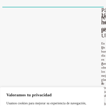
P
¿
L
r
h
m
e
p
U
En
Un
bu
día
en
Zar
ofr
los
mej
pla
de
oci
par
Valoramos tu privacidad
disf
en
Usamos cookies para mejorar su experiencia de navegación,
soli