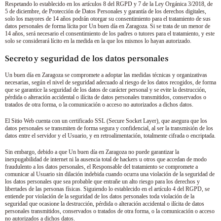
Respetando lo establecido en los artículos 8 del RGPD y 7 de la Ley Orgánica 3/2018, de
5 de diciembre, de Protección de Datos Personales y garantía de los derechos digitales,
solo los mayores de 14 años podrán otorgar su consentimiento para el tratamiento de sus
datos personales de forma lícita por
Un buen día en Zaragoza
. Si se trata de un menor de
14 años, será necesario el consentimiento de los padres o tutores para el tratamiento, y este
solo se considerará lícito en la medida en la que los mismos lo hayan autorizado.
Secreto y seguridad de los datos personales
Un buen día en Zaragoza
se compromete a adoptar las medidas técnicas y organizativas
necesarias, según el nivel de seguridad adecuado al riesgo de los datos recogidos, de forma
que se garantice la seguridad de los datos de carácter personal y se evite la destrucción,
pérdida o alteración accidental o ilícita de datos personales transmitidos, conservados o
tratados de otra forma, o la comunicación o acceso no autorizados a dichos datos.
El Sitio Web cuenta con un certificado SSL (Secure Socket Layer), que asegura que los
datos personales se transmiten de forma segura y confidencial, al ser la transmisión de los
datos entre el servidor y el Usuario, y en retroalimentación, totalmente cifrada o encriptada.
Sin embargo, debido a que
Un buen día en Zaragoza
no puede garantizar la
inexpugabilidad de internet ni la ausencia total de hackers u otros que accedan de modo
fraudulento a los datos personales, el Responsable del tratamiento se compromete a
comunicar al Usuario sin dilación indebida cuando ocurra una violación de la seguridad de
los datos personales que sea probable que entrañe un alto riesgo para los derechos y
libertades de las personas físicas. Siguiendo lo establecido en el artículo 4 del RGPD, se
entiende por violación de la seguridad de los datos personales toda violación de la
seguridad que ocasione la destrucción, pérdida o alteración accidental o ilícita de datos
personales transmitidos, conservados o tratados de otra forma, o la comunicación o acceso
no autorizados a dichos datos.