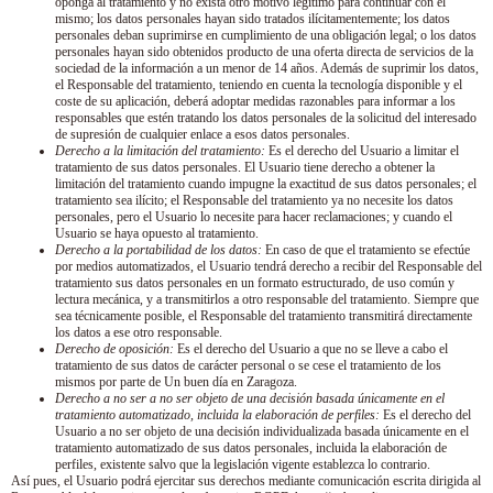
oponga al tratamiento y no exista otro motivo legítimo para continuar con el
mismo; los datos personales hayan sido tratados ilícitamentemente; los datos
personales deban suprimirse en cumplimiento de una obligación legal; o los datos
personales hayan sido obtenidos producto de una oferta directa de servicios de la
sociedad de la información a un menor de 14 años. Además de suprimir los datos,
el Responsable del tratamiento, teniendo en cuenta la tecnología disponible y el
coste de su aplicación, deberá adoptar medidas razonables para informar a los
responsables que estén tratando los datos personales de la solicitud del interesado
de supresión de cualquier enlace a esos datos personales.
Derecho a la limitación del tratamiento:
Es el derecho del Usuario a limitar el
tratamiento de sus datos personales. El Usuario tiene derecho a obtener la
limitación del tratamiento cuando impugne la exactitud de sus datos personales; el
tratamiento sea ilícito; el Responsable del tratamiento ya no necesite los datos
personales, pero el Usuario lo necesite para hacer reclamaciones; y cuando el
Usuario se haya opuesto al tratamiento.
Derecho a la portabilidad de los datos:
En caso de que el tratamiento se efectúe
por medios automatizados, el Usuario tendrá derecho a recibir del Responsable del
tratamiento sus datos personales en un formato estructurado, de uso común y
lectura mecánica, y a transmitirlos a otro responsable del tratamiento. Siempre que
sea técnicamente posible, el Responsable del tratamiento transmitirá directamente
los datos a ese otro responsable.
Derecho de oposición:
Es el derecho del Usuario a que no se lleve a cabo el
tratamiento de sus datos de carácter personal o se cese el tratamiento de los
mismos por parte de
Un buen día en Zaragoza
.
Derecho a no ser a no ser objeto de una decisión basada únicamente en el
tratamiento automatizado, incluida la elaboración de perfiles:
Es el derecho del
Usuario a no ser objeto de una decisión individualizada basada únicamente en el
tratamiento automatizado de sus datos personales, incluida la elaboración de
perfiles, existente salvo que la legislación vigente establezca lo contrario.
Así pues, el Usuario podrá ejercitar sus derechos mediante comunicación escrita dirigida al