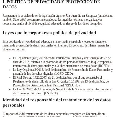
I. POLÍTICA DE PRIVACIDAD Y PROTECCIÓN DE
DATOS
Respetando lo establecido en la legislación vigente,
Un buen día en Zaragoza
(en adelante,
también Sitio Web) se compromete a adoptar las medidas técnicas y organizativas
necesarias, según el nivel de seguridad adecuado al riesgo de los datos recogidos.
Leyes que incorpora esta política de privacidad
Esta política de privacidad está adaptada a la normativa española y europea vigente en
materia de protección de datos personales en internet. En concreto, la misma respeta las
siguientes normas:
El Reglamento (UE) 2016/679 del Parlamento Europeo y del Consejo, de 27 de
abril de 2016, relativo a la protección de las personas físicas en lo que respecta al
tratamiento de datos personales y a la libre circulación de estos datos (RGPD).
La Ley Orgánica 3/2018, de 5 de diciembre, de Protección de Datos Personales y
garantía de los derechos digitales (LOPD-GDD).
El Real Decreto 1720/2007, de 21 de diciembre, por el que se aprueba el
Reglamento de desarrollo de la Ley Orgánica 15/1999, de 13 de diciembre, de
Protección de Datos de Carácter Personal (RDLOPD).
La Ley 34/2002, de 11 de julio, de Servicios de la Sociedad de la Información y
de Comercio Electrónico (LSSI-CE).
Identidad del responsable del tratamiento de los datos
personales
El responsable del tratamiento de los datos personales recogidos en
Un buen día en