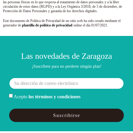
las personas físicas en lo que respecta al tratamiento de datos personales y a la libre
circulación de estos datos (RGPD) y a la Ley Orgánica 3/2018, de 5 de diciembre, de
Protección de Datos Personales y garantía de los derechos digitales.
Este documento de Política de Privacidad de un sitio web ha sido creado mediante el
generador de
plantilla de política de privacidad
online el día 01/07/2021.
Las novedades de Zaragoza
¡Suscríbete para no perderte ningún plan!
Acepto
los términos y condiciones
Suscribirse