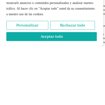
en
mostrarle anuncios o contenidos personalizados y analizar nuestro
fam
tráfico. Al hacer clic en “Aceptar todo” usted da su consentimiento
con
ami
a nuestro uso de las cookies.
y
en
Personalizar
Rechazar todo
par
Un
Aceptar todo
ser
con
en
pri
per
par
tod
nue
lect
Lée
síg
y
des
con
nos
un