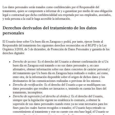
Los datos personales serán tratados como confidenciales por el Responsable del
tratamiento, quien se compromete a informar de y a garantizar por medio de una obligación
legal o contractual que dicha confidencialidad sea respetada por sus empleados, asociados,
y toda persona a la cual le haga accesible la información.
Derechos derivados del tratamiento de los datos
personales
El Usuario tiene sobre
Un buen día en Zaragoza
y podrá, por tanto, ejercer frente al
Responsable del tratamiento los siguientes derechos reconocidos en el RGPD y la Ley
Orgánica 3/2018, de 5 de diciembre, de Protección de Datos Personales y garantía de los
derechos digitales:
Derecho de acceso:
Es el derecho del Usuario a obtener confirmación de si
Un
buen día en Zaragoza
está tratando o no sus datos personales y, en caso
afirmativo, obtener información sobre sus datos concretos de carácter personal y
del tratamiento que
Un buen día en Zaragoza
haya realizado o realice, así como,
entre otra, de la información disponible sobre el origen de dichos datos y los
destinatarios de las comunicaciones realizadas o previstas de los mismos.
Derecho de rectificación:
Es el derecho del Usuario a que se modifiquen sus
datos personales que resulten ser inexactos o, teniendo en cuenta los fines del
tratamiento, incompletos.
Derecho de supresión («el derecho al olvido»):
Es el derecho del Usuario,
siempre que la legislación vigente no establezca lo contrario, a obtener la
supresión de sus datos personales cuando estos ya no sean necesarios para los
fines para los cuales fueron recogidos o tratados; el Usuario haya retirado su
consentimiento al tratamiento y este no cuente con otra base legal; el Usuario se