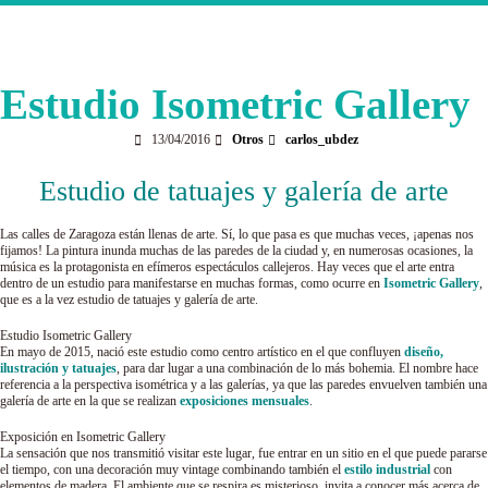
Estudio Isometric Gallery
13/04/2016
Otros
carlos_ubdez
Estudio de tatuajes y galería de arte
Las calles de Zaragoza están llenas de arte. Sí, lo que pasa es que muchas veces, ¡apenas nos
fijamos! La pintura inunda muchas de las paredes de la ciudad y, en numerosas ocasiones, la
música es la protagonista en efímeros espectáculos callejeros. Hay veces que el arte entra
dentro de un estudio para manifestarse en muchas formas, como ocurre en
Isometric Gallery
,
que es a la vez estudio de tatuajes y galería de arte.
Estudio Isometric Gallery
En mayo de 2015, nació este estudio como centro artístico en el que confluyen
diseño,
ilustración y tatuajes
, para dar lugar a una combinación de lo más bohemia. El nombre hace
referencia a la perspectiva isométrica y a las galerías, ya que las paredes envuelven también una
galería de arte en la que se realizan
exposiciones mensuales
.
Exposición en Isometric Gallery
La sensación que nos transmitió visitar este lugar, fue entrar en un sitio en el que puede pararse
el tiempo, con una decoración muy vintage combinando también el
estilo industrial
con
elementos de madera. El ambiente que se respira es misterioso, invita a conocer más acerca de