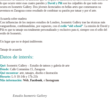
lo que ocurre entre esas cuatro paredes y
David y Pili
son los culpables de que todo esto
ocurra en Isometric Gallery. Dos jóvenes licenciados en bellas artes que comenzaron su
aventura en Zaragoza como resultado de combinar su pasión por tatuar y por el arte.
Acuarela sobre madera
Con influencias de los mejores estudios de Londres, Isometric Gallery trae las técnicas más
vanguardistas, combinandolas, por supuesto, con el
estilo “old school”
. La misión de David y
Pili es que tu tatuaje sea totalmente personalizado y exclusivo para ti, siempre con el sello del
estilo de Isometric.
Un lugar que no te dejará indiferente.
Tatuaje de acuarela
Datos de interés:
Qué:
Isometric Gallery – Estudio de tattoos y galería de arte
Dónde:
Calle Contamina 15, Zaragoza
Qué encontrar
: arte, tatuajes, diseño e ilustración
Horario:
L-S 10-14h y 17h-21h
Más información:
Web
,
Facebook
, e
Instagram
Estudio Isometric Gallery