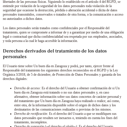
libertades de las personas físicas. Siguiendo lo establecido en el artículo 4 del RGPD, se
entiende por violación de la seguridad de los datos personales toda violación de la
seguridad que ocasione la destrucción, pérdida o alteración accidental o ilícita de datos
personales transmitidos, conservados o tratados de otra forma, o la comunicación o acceso
no autorizados a dichos datos.
Los datos personales serán tratados como confidenciales por el Responsable del
tratamiento, quien se compromete a informar de y a garantizar por medio de una obligación
legal o contractual que dicha confidencialidad sea respetada por sus empleados, asociados,
y toda persona a la cual le haga accesible la información.
Derechos derivados del tratamiento de los datos
personales
El Usuario tiene sobre
Un buen día en Zaragoza
y podrá, por tanto, ejercer frente al
Responsable del tratamiento los siguientes derechos reconocidos en el RGPD y la Ley
Orgánica 3/2018, de 5 de diciembre, de Protección de Datos Personales y garantía de los
derechos digitales:
Derecho de acceso:
Es el derecho del Usuario a obtener confirmación de si
Un
buen día en Zaragoza
está tratando o no sus datos personales y, en caso
afirmativo, obtener información sobre sus datos concretos de carácter personal y
del tratamiento que
Un buen día en Zaragoza
haya realizado o realice, así como,
entre otra, de la información disponible sobre el origen de dichos datos y los
destinatarios de las comunicaciones realizadas o previstas de los mismos.
Derecho de rectificación:
Es el derecho del Usuario a que se modifiquen sus
datos personales que resulten ser inexactos o, teniendo en cuenta los fines del
tratamiento, incompletos.
Derecho de supresión («el derecho al olvido»):
Es el derecho del Usuario,