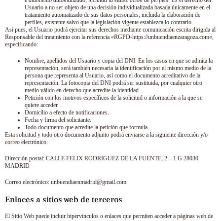
tratamiento automatizado, incluida la elaboración de perfiles:
Es el derecho del
Usuario a no ser objeto de una decisión individualizada basada únicamente en el
tratamiento automatizado de sus datos personales, incluida la elaboración de
perfiles, existente salvo que la legislación vigente establezca lo contrario.
Así pues, el Usuario podrá ejercitar sus derechos mediante comunicación escrita dirigida al
Responsable del tratamiento con la referencia «RGPD-
https://unbuendiaenzaragoza.com
«,
especificando:
Nombre, apellidos del Usuario y copia del DNI. En los casos en que se admita la
representación, será también necesaria la identificación por el mismo medio de la
persona que representa al Usuario, así como el documento acreditativo de la
representación. La fotocopia del DNI podrá ser sustituida, por cualquier otro
medio válido en derecho que acredite la identidad.
Petición con los motivos específicos de la solicitud o información a la que se
quiere acceder.
Domicilio a efecto de notificaciones.
Fecha y firma del solicitante.
Todo documento que acredite la petición que formula.
Esta solicitud y todo otro documento adjunto podrá enviarse a la siguiente dirección y/o
correo electrónico:
Dirección postal:
CALLE FELIX RODRIGUEZ DE LA FUENTE, 2 – 1 G 28030
MADRID
Correo electrónico:
unbuendiaenmadrid@gmail.com
Enlaces a sitios web de terceros
El Sitio Web puede incluir hipervínculos o enlaces que permiten acceder a páginas web de