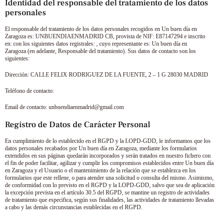
Identidad del responsable del tratamiento de los datos
personales
El responsable del tratamiento de los datos personales recogidos en
Un buen día en
Zaragoza
es:
UNBUENDIAENMADRID CB
, provista de NIF:
E87147294
e inscrito
en: con los siguientes datos registrales: , cuyo representante es:
Un buen día en
Zaragoza
(en adelante, Responsable del tratamiento). Sus datos de contacto son los
siguientes:
Dirección:
CALLE FELIX RODRIGUEZ DE LA FUENTE, 2 – 1 G 28030 MADRID
Teléfono de contacto:
Email de contacto:
unbuendiaenmadrid@gmail.com
Registro de Datos de Carácter Personal
En cumplimiento de lo establecido en el RGPD y la LOPD-GDD, le informamos que los
datos personales recabados por
Un buen día en Zaragoza
, mediante los formularios
extendidos en sus páginas quedarán incorporados y serán tratados en nuestro fichero con
el fin de poder facilitar, agilizar y cumplir los compromisos establecidos entre
Un buen día
en Zaragoza
y el Usuario o el mantenimiento de la relación que se establezca en los
formularios que este rellene, o para atender una solicitud o consulta del mismo. Asimismo,
de conformidad con lo previsto en el RGPD y la LOPD-GDD, salvo que sea de aplicación
la excepción prevista en el artículo 30.5 del RGPD, se mantine un registro de actividades
de tratamiento que especifica, según sus finalidades, las actividades de tratamiento llevadas
a cabo y las demás circunstancias establecidas en el RGPD.