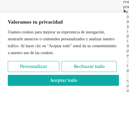
me
pl
de
oc
Valoramos tu privacidad
pa
dis
en
Usamos cookies para mejorar su experiencia de navegación,
sol
mostrarle anuncios o contenidos personalizados y analizar nuestro
en
fam
tráfico. Al hacer clic en “Aceptar todo” usted da su consentimiento
co
a nuestro uso de las cookies.
am
y
en
Personalizar
Rechazar todo
par
Aceptar todo
Un
ser
co
en
pr
pe
pa
to
nu
lec