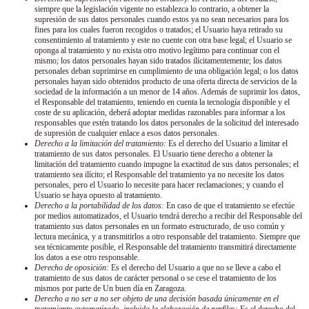
siempre que la legislación vigente no establezca lo contrario, a obtener la
supresión de sus datos personales cuando estos ya no sean necesarios para los
fines para los cuales fueron recogidos o tratados; el Usuario haya retirado su
consentimiento al tratamiento y este no cuente con otra base legal; el Usuario se
oponga al tratamiento y no exista otro motivo legítimo para continuar con el
mismo; los datos personales hayan sido tratados ilícitamentemente; los datos
personales deban suprimirse en cumplimiento de una obligación legal; o los datos
personales hayan sido obtenidos producto de una oferta directa de servicios de la
sociedad de la información a un menor de 14 años. Además de suprimir los datos,
el Responsable del tratamiento, teniendo en cuenta la tecnología disponible y el
coste de su aplicación, deberá adoptar medidas razonables para informar a los
responsables que estén tratando los datos personales de la solicitud del interesado
de supresión de cualquier enlace a esos datos personales.
Derecho a la limitación del tratamiento:
Es el derecho del Usuario a limitar el
tratamiento de sus datos personales. El Usuario tiene derecho a obtener la
limitación del tratamiento cuando impugne la exactitud de sus datos personales; el
tratamiento sea ilícito; el Responsable del tratamiento ya no necesite los datos
personales, pero el Usuario lo necesite para hacer reclamaciones; y cuando el
Usuario se haya opuesto al tratamiento.
Derecho a la portabilidad de los datos:
En caso de que el tratamiento se efectúe
por medios automatizados, el Usuario tendrá derecho a recibir del Responsable del
tratamiento sus datos personales en un formato estructurado, de uso común y
lectura mecánica, y a transmitirlos a otro responsable del tratamiento. Siempre que
sea técnicamente posible, el Responsable del tratamiento transmitirá directamente
los datos a ese otro responsable.
Derecho de oposición:
Es el derecho del Usuario a que no se lleve a cabo el
tratamiento de sus datos de carácter personal o se cese el tratamiento de los
mismos por parte de
Un buen día en Zaragoza
.
Derecho a no ser a no ser objeto de una decisión basada únicamente en el