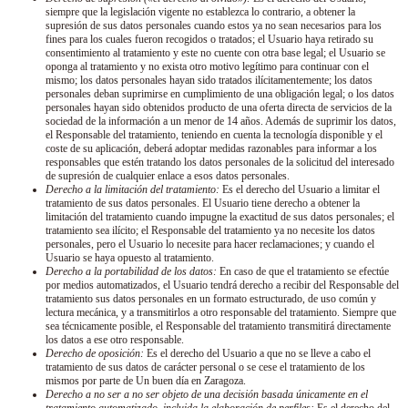
siempre que la legislación vigente no establezca lo contrario, a obtener la
supresión de sus datos personales cuando estos ya no sean necesarios para los
fines para los cuales fueron recogidos o tratados; el Usuario haya retirado su
consentimiento al tratamiento y este no cuente con otra base legal; el Usuario se
oponga al tratamiento y no exista otro motivo legítimo para continuar con el
mismo; los datos personales hayan sido tratados ilícitamentemente; los datos
personales deban suprimirse en cumplimiento de una obligación legal; o los datos
personales hayan sido obtenidos producto de una oferta directa de servicios de la
sociedad de la información a un menor de 14 años. Además de suprimir los datos,
el Responsable del tratamiento, teniendo en cuenta la tecnología disponible y el
coste de su aplicación, deberá adoptar medidas razonables para informar a los
responsables que estén tratando los datos personales de la solicitud del interesado
de supresión de cualquier enlace a esos datos personales.
Derecho a la limitación del tratamiento:
Es el derecho del Usuario a limitar el
tratamiento de sus datos personales. El Usuario tiene derecho a obtener la
limitación del tratamiento cuando impugne la exactitud de sus datos personales; el
tratamiento sea ilícito; el Responsable del tratamiento ya no necesite los datos
personales, pero el Usuario lo necesite para hacer reclamaciones; y cuando el
Usuario se haya opuesto al tratamiento.
Derecho a la portabilidad de los datos:
En caso de que el tratamiento se efectúe
por medios automatizados, el Usuario tendrá derecho a recibir del Responsable del
tratamiento sus datos personales en un formato estructurado, de uso común y
lectura mecánica, y a transmitirlos a otro responsable del tratamiento. Siempre que
sea técnicamente posible, el Responsable del tratamiento transmitirá directamente
los datos a ese otro responsable.
Derecho de oposición:
Es el derecho del Usuario a que no se lleve a cabo el
tratamiento de sus datos de carácter personal o se cese el tratamiento de los
mismos por parte de
Un buen día en Zaragoza
.
Derecho a no ser a no ser objeto de una decisión basada únicamente en el