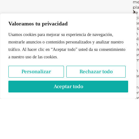
me
pl
de
oc
Valoramos tu privacidad
pa
dis
en
Usamos cookies para mejorar su experiencia de navegación,
sol
mostrarle anuncios o contenidos personalizados y analizar nuestro
en
fam
tráfico. Al hacer clic en “Aceptar todo” usted da su consentimiento
co
a nuestro uso de las cookies.
am
y
en
Personalizar
Rechazar todo
par
Aceptar todo
Un
ser
co
en
pr
pe
pa
to
nu
lec