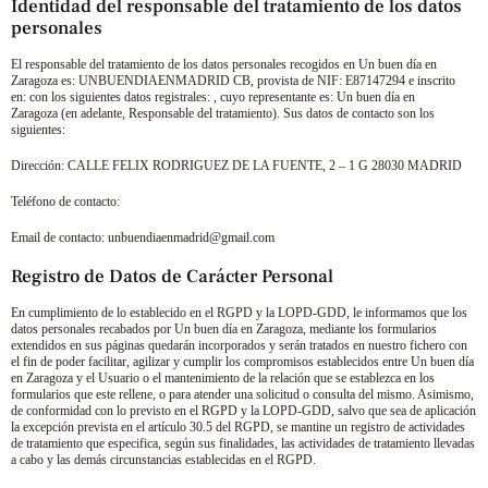
Identidad del responsable del tratamiento de los datos
personales
El responsable del tratamiento de los datos personales recogidos en
Un buen día en
Zaragoza
es:
UNBUENDIAENMADRID CB
, provista de NIF:
E87147294
e inscrito
en: con los siguientes datos registrales: , cuyo representante es:
Un buen día en
Zaragoza
(en adelante, Responsable del tratamiento). Sus datos de contacto son los
siguientes:
Dirección:
CALLE FELIX RODRIGUEZ DE LA FUENTE, 2 – 1 G 28030 MADRID
Teléfono de contacto:
Email de contacto:
unbuendiaenmadrid@gmail.com
Registro de Datos de Carácter Personal
En cumplimiento de lo establecido en el RGPD y la LOPD-GDD, le informamos que los
datos personales recabados por
Un buen día en Zaragoza
, mediante los formularios
extendidos en sus páginas quedarán incorporados y serán tratados en nuestro fichero con
el fin de poder facilitar, agilizar y cumplir los compromisos establecidos entre
Un buen día
en Zaragoza
y el Usuario o el mantenimiento de la relación que se establezca en los
formularios que este rellene, o para atender una solicitud o consulta del mismo. Asimismo,
de conformidad con lo previsto en el RGPD y la LOPD-GDD, salvo que sea de aplicación
la excepción prevista en el artículo 30.5 del RGPD, se mantine un registro de actividades
de tratamiento que especifica, según sus finalidades, las actividades de tratamiento llevadas
a cabo y las demás circunstancias establecidas en el RGPD.