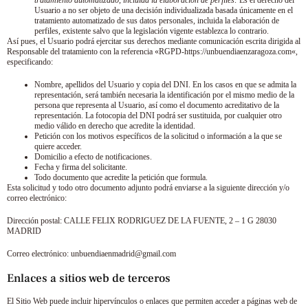
tratamiento automatizado, incluida la elaboración de perfiles:
Es el derecho del
Usuario a no ser objeto de una decisión individualizada basada únicamente en el
tratamiento automatizado de sus datos personales, incluida la elaboración de
perfiles, existente salvo que la legislación vigente establezca lo contrario.
Así pues, el Usuario podrá ejercitar sus derechos mediante comunicación escrita dirigida al
Responsable del tratamiento con la referencia «RGPD-
https://unbuendiaenzaragoza.com
«,
especificando:
Nombre, apellidos del Usuario y copia del DNI. En los casos en que se admita la
representación, será también necesaria la identificación por el mismo medio de la
persona que representa al Usuario, así como el documento acreditativo de la
representación. La fotocopia del DNI podrá ser sustituida, por cualquier otro
medio válido en derecho que acredite la identidad.
Petición con los motivos específicos de la solicitud o información a la que se
quiere acceder.
Domicilio a efecto de notificaciones.
Fecha y firma del solicitante.
Todo documento que acredite la petición que formula.
Esta solicitud y todo otro documento adjunto podrá enviarse a la siguiente dirección y/o
correo electrónico:
Dirección postal:
CALLE FELIX RODRIGUEZ DE LA FUENTE, 2 – 1 G 28030
MADRID
Correo electrónico:
unbuendiaenmadrid@gmail.com
Enlaces a sitios web de terceros
El Sitio Web puede incluir hipervínculos o enlaces que permiten acceder a páginas web de