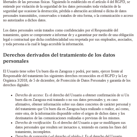
libertades de las personas físicas. Siguiendo lo establecido en el artículo 4 del RGPD, se
entiende por violación de la seguridad de los datos personales toda violación de la
seguridad que ocasione la destrucción, pérdida o alteración accidental o ilícita de datos
personales transmitidos, conservados o tratados de otra forma, o la comunicación o acceso
no autorizados a dichos datos.
Los datos personales serán tratados como confidenciales por el Responsable del
tratamiento, quien se compromete a informar de y a garantizar por medio de una obligación
legal o contractual que dicha confidencialidad sea respetada por sus empleados, asociados,
y toda persona a la cual le haga accesible la información.
Derechos derivados del tratamiento de los datos
personales
El Usuario tiene sobre
Un buen día en Zaragoza
y podrá, por tanto, ejercer frente al
Responsable del tratamiento los siguientes derechos reconocidos en el RGPD y la Ley
Orgánica 3/2018, de 5 de diciembre, de Protección de Datos Personales y garantía de los
derechos digitales:
Derecho de acceso:
Es el derecho del Usuario a obtener confirmación de si
Un
buen día en Zaragoza
está tratando o no sus datos personales y, en caso
afirmativo, obtener información sobre sus datos concretos de carácter personal y
del tratamiento que
Un buen día en Zaragoza
haya realizado o realice, así como,
entre otra, de la información disponible sobre el origen de dichos datos y los
destinatarios de las comunicaciones realizadas o previstas de los mismos.
Derecho de rectificación:
Es el derecho del Usuario a que se modifiquen sus
datos personales que resulten ser inexactos o, teniendo en cuenta los fines del
tratamiento, incompletos.
Derecho de supresión («el derecho al olvido»):
Es el derecho del Usuario,