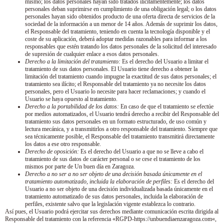
mismo; los datos personales hayan sido tratados ilícitamentemente; los datos
personales deban suprimirse en cumplimiento de una obligación legal; o los datos
personales hayan sido obtenidos producto de una oferta directa de servicios de la
sociedad de la información a un menor de 14 años. Además de suprimir los datos,
el Responsable del tratamiento, teniendo en cuenta la tecnología disponible y el
coste de su aplicación, deberá adoptar medidas razonables para informar a los
responsables que estén tratando los datos personales de la solicitud del interesado
de supresión de cualquier enlace a esos datos personales.
Derecho a la limitación del tratamiento:
Es el derecho del Usuario a limitar el
tratamiento de sus datos personales. El Usuario tiene derecho a obtener la
limitación del tratamiento cuando impugne la exactitud de sus datos personales; el
tratamiento sea ilícito; el Responsable del tratamiento ya no necesite los datos
personales, pero el Usuario lo necesite para hacer reclamaciones; y cuando el
Usuario se haya opuesto al tratamiento.
Derecho a la portabilidad de los datos:
En caso de que el tratamiento se efectúe
por medios automatizados, el Usuario tendrá derecho a recibir del Responsable del
tratamiento sus datos personales en un formato estructurado, de uso común y
lectura mecánica, y a transmitirlos a otro responsable del tratamiento. Siempre que
sea técnicamente posible, el Responsable del tratamiento transmitirá directamente
los datos a ese otro responsable.
Derecho de oposición:
Es el derecho del Usuario a que no se lleve a cabo el
tratamiento de sus datos de carácter personal o se cese el tratamiento de los
mismos por parte de
Un buen día en Zaragoza
.
Derecho a no ser a no ser objeto de una decisión basada únicamente en el
tratamiento automatizado, incluida la elaboración de perfiles:
Es el derecho del
Usuario a no ser objeto de una decisión individualizada basada únicamente en el
tratamiento automatizado de sus datos personales, incluida la elaboración de
perfiles, existente salvo que la legislación vigente establezca lo contrario.
Así pues, el Usuario podrá ejercitar sus derechos mediante comunicación escrita dirigida al
Responsable del tratamiento con la referencia «RGPD-
https://unbuendiaenzaragoza.com
«,