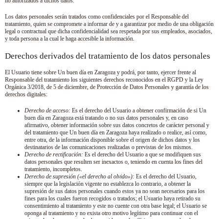
no autorizados a dichos datos.
Los datos personales serán tratados como confidenciales por el Responsable del
tratamiento, quien se compromete a informar de y a garantizar por medio de una obligación
legal o contractual que dicha confidencialidad sea respetada por sus empleados, asociados,
y toda persona a la cual le haga accesible la información.
Derechos derivados del tratamiento de los datos personales
El Usuario tiene sobre
Un buen día en Zaragoza
y podrá, por tanto, ejercer frente al
Responsable del tratamiento los siguientes derechos reconocidos en el RGPD y la Ley
Orgánica 3/2018, de 5 de diciembre, de Protección de Datos Personales y garantía de los
derechos digitales:
Derecho de acceso:
Es el derecho del Usuario a obtener confirmación de si
Un
buen día en Zaragoza
está tratando o no sus datos personales y, en caso
afirmativo, obtener información sobre sus datos concretos de carácter personal y
del tratamiento que
Un buen día en Zaragoza
haya realizado o realice, así como,
entre otra, de la información disponible sobre el origen de dichos datos y los
destinatarios de las comunicaciones realizadas o previstas de los mismos.
Derecho de rectificación:
Es el derecho del Usuario a que se modifiquen sus
datos personales que resulten ser inexactos o, teniendo en cuenta los fines del
tratamiento, incompletos.
Derecho de supresión («el derecho al olvido»):
Es el derecho del Usuario,
siempre que la legislación vigente no establezca lo contrario, a obtener la
supresión de sus datos personales cuando estos ya no sean necesarios para los
fines para los cuales fueron recogidos o tratados; el Usuario haya retirado su
consentimiento al tratamiento y este no cuente con otra base legal; el Usuario se
oponga al tratamiento y no exista otro motivo legítimo para continuar con el