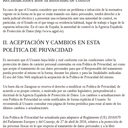
Reclamaciones ante la autoridad de control
En caso de que el Usuario considere que existe un problema o infracción de la normativa
vigente en la forma en la que se están tratando sus datos personales, tendrá derecho a la
tutela judicial efectiva y a presentar una reclamación ante una autoridad de control, en
particular, en el Estado en el que tenga su residencia habitual, lugar de trabajo o lugar de la
supuesta infracción. En el caso de España, la autoridad de control es la Agencia Española
de Protección de Datos (http://www.agpd.es).
II. ACEPTACIÓN Y CAMBIOS EN ESTA
POLÍTICA DE PRIVACIDAD
Es necesario que el Usuario haya leído y esté conforme con las condiciones sobre la
protección de datos de carácter personal contenidas en esta Política de Privacidad, así como
que acepte el tratamiento de sus datos personales para que el Responsable del tratamiento
pueda proceder al mismo en la forma, durante los plazos y para las finalidades indicadas.
El uso del Sitio Web implicará la aceptación de la Política de Privacidad del mismo.
Un buen día en Zaragoza
se reserva el derecho a modificar su Política de Privacidad, de
acuerdo a su propio criterio, o motivado por un cambio legislativo, jurisprudencial o
doctrinal de la Agencia Española de Protección de Datos. Los cambios o actualizaciones de
esta Política de Privacidad no serán notificados de forma explícita al Usuario. Se
recomienda al Usuario consultar esta página de forma periódica para estar al tanto de los
últimos cambios o actualizaciones.
Esta Política de Privacidad fue actualizada para adaptarse al Reglamento (UE) 2016/679
del Parlamento Europeo y del Consejo, de 27 de abril de 2016, relativo a la protección de
las personas físicas en lo que respecta al tratamiento de datos personales y a la libre