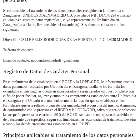
personales
El responsable del tratamiento de los datos personales recogidos en
Un buen día en
Zaragoza
es:
UNBUENDIAENMADRID CB
, provista de NIF:
E87147294
e inscrito
en: con los siguientes datos registrales: , cuyo representante es:
Un buen día en
Zaragoza
(en adelante, Responsable del tratamiento). Sus datos de contacto son los
siguientes:
Dirección:
CALLE FELIX RODRIGUEZ DE LA FUENTE, 2 – 1 G 28030 MADRID
Teléfono de contacto:
Email de contacto:
unbuendiaenmadrid@gmail.com
Registro de Datos de Carácter Personal
En cumplimiento de lo establecido en el RGPD y la LOPD-GDD, le informamos que los
datos personales recabados por
Un buen día en Zaragoza
, mediante los formularios
extendidos en sus páginas quedarán incorporados y serán tratados en nuestro fichero con
el fin de poder facilitar, agilizar y cumplir los compromisos establecidos entre
Un buen día
en Zaragoza
y el Usuario o el mantenimiento de la relación que se establezca en los
formularios que este rellene, o para atender una solicitud o consulta del mismo. Asimismo,
de conformidad con lo previsto en el RGPD y la LOPD-GDD, salvo que sea de aplicación
la excepción prevista en el artículo 30.5 del RGPD, se mantine un registro de actividades
de tratamiento que especifica, según sus finalidades, las actividades de tratamiento llevadas
a cabo y las demás circunstancias establecidas en el RGPD.
Principios aplicables al tratamiento de los datos personales