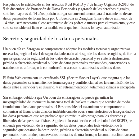
Respetando lo establecido en los artículos 8 del RGPD y 7 de la Ley Orgánica 3/2018, de
5 de diciembre, de Protección de Datos Personales y garantía de los derechos digitales,
solo los mayores de 14 años podrán otorgar su consentimiento para el tratamiento de sus
datos personales de forma lícita por
Un buen día en Zaragoza
. Si se trata de un menor de
14 años, será necesario el consentimiento de los padres o tutores para el tratamiento, y este
solo se considerará lícito en la medida en la que los mismos lo hayan autorizado.
Secreto y seguridad de los datos personales
Un buen día en Zaragoza
se compromete a adoptar las medidas técnicas y organizativas
necesarias, según el nivel de seguridad adecuado al riesgo de los datos recogidos, de forma
que se garantice la seguridad de los datos de carácter personal y se evite la destrucción,
pérdida o alteración accidental o ilícita de datos personales transmitidos, conservados o
tratados de otra forma, o la comunicación o acceso no autorizados a dichos datos.
El Sitio Web cuenta con un certificado SSL (Secure Socket Layer), que asegura que los
datos personales se transmiten de forma segura y confidencial, al ser la transmisión de los
datos entre el servidor y el Usuario, y en retroalimentación, totalmente cifrada o encriptada.
Sin embargo, debido a que
Un buen día en Zaragoza
no puede garantizar la
inexpugabilidad de internet ni la ausencia total de hackers u otros que accedan de modo
fraudulento a los datos personales, el Responsable del tratamiento se compromete a
comunicar al Usuario sin dilación indebida cuando ocurra una violación de la seguridad de
los datos personales que sea probable que entrañe un alto riesgo para los derechos y
libertades de las personas físicas. Siguiendo lo establecido en el artículo 4 del RGPD, se
entiende por violación de la seguridad de los datos personales toda violación de la
seguridad que ocasione la destrucción, pérdida o alteración accidental o ilícita de datos
personales transmitidos, conservados o tratados de otra forma, o la comunicación o acceso