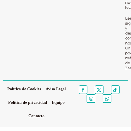
nu
lec
Lé
sí
y
de
co
no
un
po
má
de
Za
Política de Cookies
Aviso Legal
Política de privacidad
Equipo
Contacto