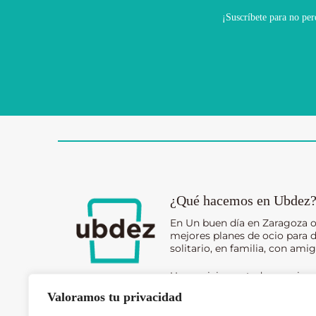
¡Suscríbete para no per
¿Qué hacemos en Ubdez
En Un buen día en Zaragoza 
mejores planes de ocio para d
solitario, en familia, con amig
Un servicio contado en prime
todos nuestros lectores.
Valoramos tu privacidad
Léenos, síguenos y descubre 