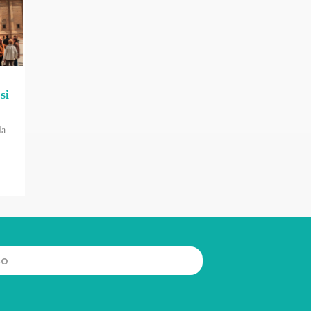
si
la