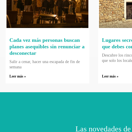
Cada vez más personas buscan
Lugares secr
planes asequibles sin renunciar a
que debes co
desconectar
Descubre los rinc
que solo los local
Salir a cenar, hacer una escapada de fin de
semana
Leer más »
Leer más »
Las novedades de