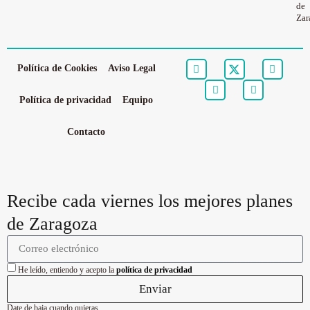
de
Zar
Política de Cookies
Aviso Legal
Política de privacidad
Equipo
Contacto
Recibe cada viernes los mejores planes
de Zaragoza
He leído, entiendo y acepto la
política de privacidad
Enviar
Date de baja cuando quieras.