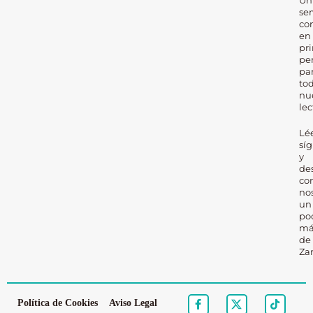
Un
ser
co
en
pr
pe
pa
to
nu
lec
Lé
sí
y
de
co
no
un
po
má
de
Za
Política de Cookies
Aviso Legal