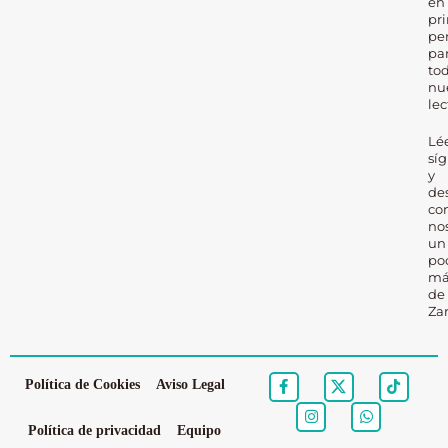
en
pr
pe
pa
to
nu
lec
Lé
sí
y
de
co
no
un
po
má
de
Za
Política de Cookies
Aviso Legal
Política de privacidad
Equipo