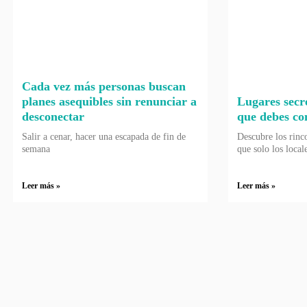
Cada vez más personas buscan
planes asequibles sin renunciar a
Lugares secr
desconectar
que debes co
Salir a cenar, hacer una escapada de fin de
Descubre los rinc
semana
que solo los local
Leer más »
Leer más »