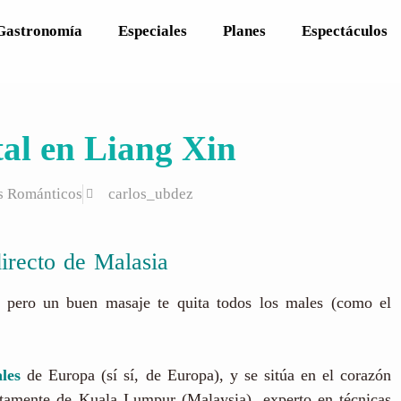
Gastronomía
Especiales
Planes
Espectáculos
tal en Liang Xin
s Románticos
carlos_ubdez
irecto de Malasia
, pero un buen masaje te quita todos los males (como el
les
de Europa (sí sí, de Europa), y se sitúa en el corazón
tamente de Kuala Lumpur (Malaysia), experto en técnicas