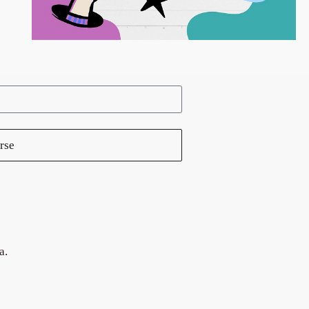
rse
a.