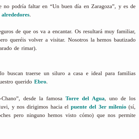
e no podría faltar en “Un buen día en Zaragoza”, y es de
 alrededores
.
uros de que os va a encantar. Os resultará muy familiar,
ero queréis volver a visitar. Nosotros la hemos bautizado
arado de rimar).
o buscan traerse un siluro a casa e ideal para familias
uestro querido
Ebro
.
o-Chano”, desde la famosa
Torre del Agua
, uno de los
luvi, y nos dirigimos hacia el
puente del 3er milenio
(sí,
oches pero ninguno hemos visto cómo) que nos permite