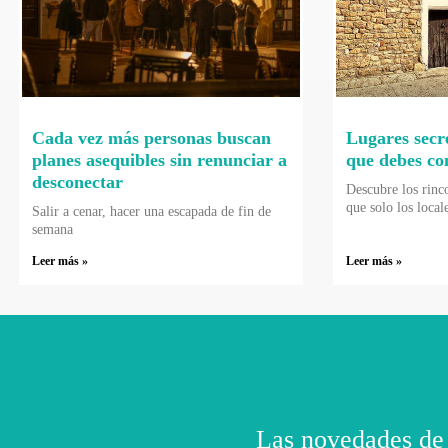
Cada vez más personas buscan
Lugares secr
planes asequibles sin renunciar a
que debes co
desconectar
Descubre los rinc
que solo los local
Salir a cenar, hacer una escapada de fin de
semana
Leer más »
Leer más »
Las novedades de