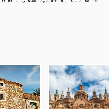
rreo a aytocadrete@cadrete.org, pásate por oficinas