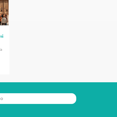
si
la