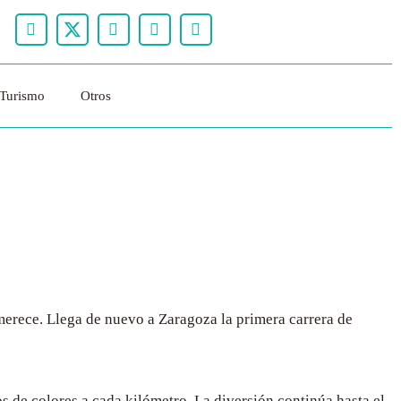
Turismo
Otros
o merece. Llega de nuevo a Zaragoza la primera carrera de
s de colores a cada kilómetro. La diversión continúa hasta el