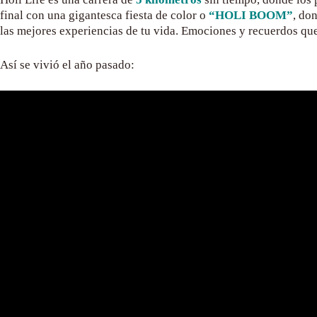
final con una gigantesca fiesta de color o
“HOLI BOOM”
, do
las mejores experiencias de tu vida. Emociones y recuerdos qu
Así se vivió el año pasado: