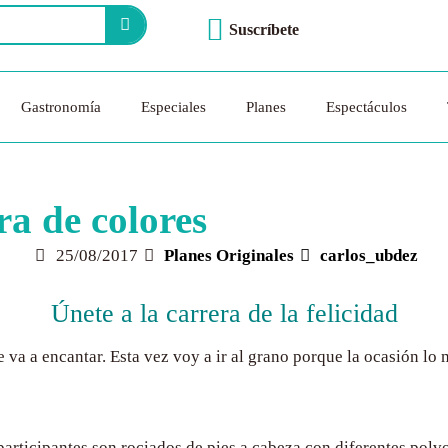
Suscríbete
Gastronomía
Especiales
Planes
Espectáculos
ra de colores
25/08/2017
Planes Originales
carlos_ubdez
Únete a la carrera de la felicidad
te va a encantar. Esta vez voy a ir al grano porque la ocasión l
articipantes son rociados de pies a cabeza con diferentes polvo