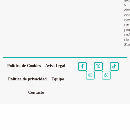
y
de
co
no
un
po
má
de
Za
Política de Cookies
Aviso Legal
Política de privacidad
Equipo
Contacto