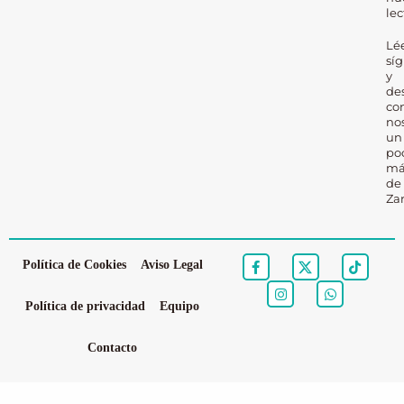
lec
Lé
sí
y
de
co
no
un
po
má
de
Za
Política de Cookies
Aviso Legal
Política de privacidad
Equipo
Contacto