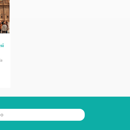
si
la