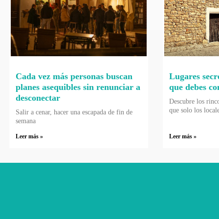
Cada vez más personas buscan
Lugares secr
planes asequibles sin renunciar a
que debes co
desconectar
Descubre los rinc
que solo los local
Salir a cenar, hacer una escapada de fin de
semana
Leer más »
Leer más »