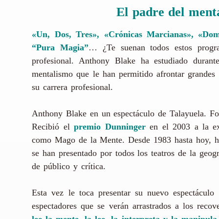
El padre del ment
«Un, Dos, Tres», «Crónicas Marcianas», «Do
“Pura Magia”
… ¿Te suenan todos estos progra
profesional. Anthony Blake ha estudiado durant
mentalismo que le han permitido afrontar grandes 
su carrera profesional.
Anthony Blake en un espectáculo de Talayuela. F
Recibió el
premio Dunninger
en el 2003 a la exc
como Mago de la Mente. Desde 1983 hasta hoy, ha 
se han presentado por todos los teatros de la geogr
de público y crítica.
Esta vez le toca presentar su nuevo espectácul
espectadores que se verán arrastrados a los rec
lee la mente, la lee, la interpreta y la manipula