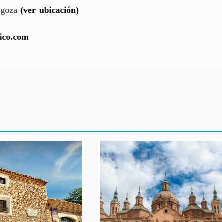
agoza
(ver ubicación)
ico.com