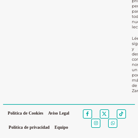
pr
pe
pa
to
nu
lec
Lé
sí
y
de
co
no
un
po
má
de
Za
Política de Cookies
Aviso Legal
Política de privacidad
Equipo